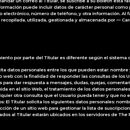
ndar un correo al Titular, se suscribe a su boletín está fa
 información puede incluir datos de carácter personal como
eo electrónico, número de teléfono, y otra información. Al f
recopilada, utilizada, gestionada y almacenada por — Car
miento por parte del Titular es diferente según el sistema
icita datos personales entre los que pueden estar: nombre y
o web con la finalidad de responder las consultas de los U
atos para dar respuesta a mensajes, dudas, quejas, comenta
uida en el sitio Web, el tratamiento de los datos personale
lquier otra consulta que el Usuario pueda tener y que no es
: El Titular solicita los siguientes datos personales: nomb
ción de un sitio web para gestionar la lista de suscripcio
itados al Titular estarán ubicados en los servidores de Th