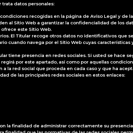
r trata datos personales:
condiciones recogidas en la página de Aviso Legal y de la l
n al Sitio Web a garantizar la confidencialidad de los d
 ofrece este Sitio Web.
rios. El Titular recoge otros datos no identificativos que
io cuando navega por el Sitio Web cuyas características y
tular tiene presencia en redes sociales. Si usted se hace se
 regirá por este apartado, así como por aquellas condicione
 a la red social que proceda en cada caso y que ha acep
idad de las principales redes sociales en estos enlaces:
 con la finalidad de administrar correctamente su presencia 
ra finalidad que las normativas de las redes sociales perm